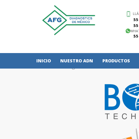
LL
55
55
WHA
55
INICIO
NUESTRO ADN
PRODUCTOS
Identidad genética
Pruebas de b