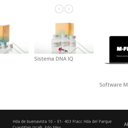
Sistema DNA IQ
Software M
Hda de buenavista 10 – E1- 403 Fracc Hda del Parque
A
Cuautitlan Izcalli, Edo Mex.