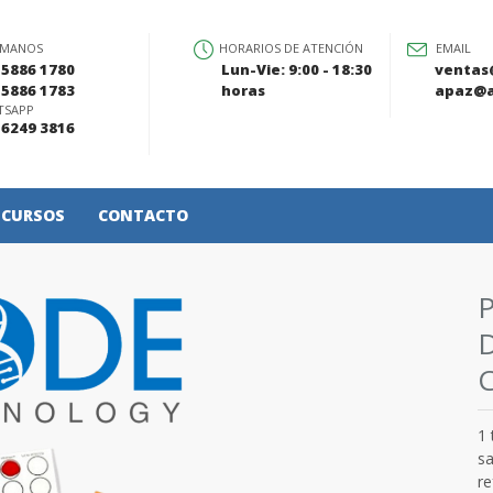
ÁMANOS
HORARIOS DE ATENCIÓN
EMAIL
 5886 1780
Lun-Vie: 9:00 - 18:30
ventas
 5886 1783
horas
apaz@a
TSAPP
 6249 3816
CURSOS
CONTACTO
ase de datos
1
sa
re